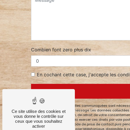
Combien font zero plus dix
En cochant cette case, j'accepte les condi
** Les données personnelles communiquées sont nécessaires
but de répondre à votre message. Les données collectées s
Ce site utilise des cookies et
de limitation, d’opposition, de retrait de votre consenteme
vous donne le contrôle sur
post-mortem. Vous pouvez exercer ces droits par voie posta
ceux que vous souhaitez
données pendant la période de prise de contact puis pendant
activer
d'opposition au démarchage téléphonique, disponible à c