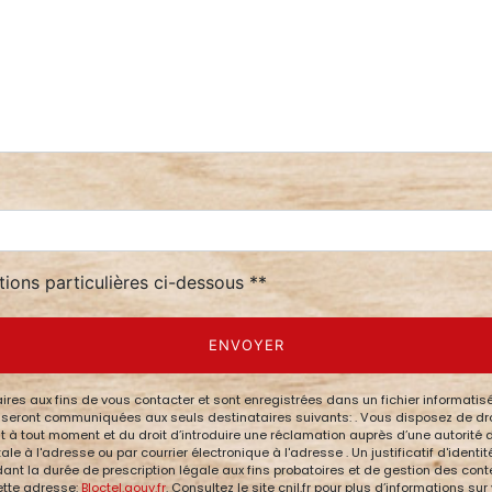
tions particulières ci-dessous **
ENVOYER
 aux fins de vous contacter et sont enregistrées dans un fichier informatisé.
eront communiquées aux seuls destinataires suivants: . Vous disposez de droits
nt à tout moment et du droit d’introduire une réclamation auprès d’une autorité 
le à l'adresse ou par courrier électronique à l'adresse . Un justificatif d'ide
 la durée de prescription légale aux fins probatoires et de gestion des content
ette adresse:
Bloctel.gouv.fr
. Consultez le site cnil.fr pour plus d’informations sur 