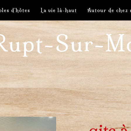
bles d'hôtes
La vie là-haut
Autour de chez 
 Rupt-Sur-Mo
gite 