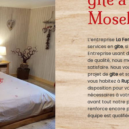
Mosel
L’entreprise
La Fe
services en
gite
, 
Entreprise usant d
de qualité, nous 
satisfaire. Nous 
projet de
gite
et s
vous habitez à
Rup
disposition pour 
nécessaires à vot
avant tout notre 
renforce encore pl
équipe est qualifié