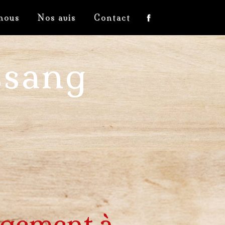
nous
Nos avis
Contact
ssang
gement à