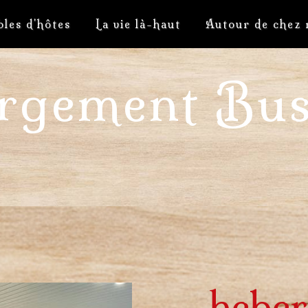
bles d'hôtes
La vie là-haut
Autour de chez 
rgement Bu
heber