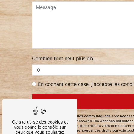
Combien font neuf plus dix
En cochant cette case, j'accepte les condi
** Les données personnelles communiquées sont nécessaires
but de répondre à votre message. Les données collectées s
Ce site utilise des cookies et
de limitation, d’opposition, de retrait de votre consenteme
vous donne le contrôle sur
post-mortem. Vous pouvez exercer ces droits par voie posta
ceux que vous souhaitez